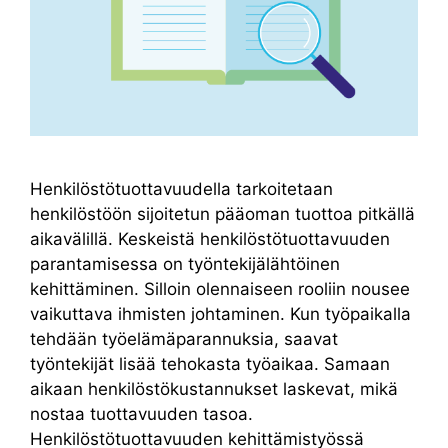
Henkilöstötuottavuudella tarkoitetaan
henkilöstöön sijoitetun pääoman tuottoa pitkällä
aikavälillä. Keskeistä henkilöstötuottavuuden
parantamisessa on työntekijälähtöinen
kehittäminen. Silloin olennaiseen rooliin nousee
vaikuttava ihmisten johtaminen. Kun työpaikalla
tehdään työelämäparannuksia, saavat
työntekijät lisää tehokasta työaikaa. Samaan
aikaan henkilöstökustannukset laskevat, mikä
nostaa tuottavuuden tasoa.
Henkilöstötuottavuuden kehittämistyössä