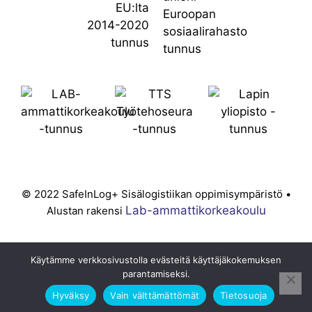
© 2022 SafeInLog+ Sisälogistiikan oppimisympäristö •
Lab-ammattikorkeakoulu
Alustan rakensi
Käytämme verkkosivustolla evästeitä käyttäjäkokemuksen
parantamiseksi.
Hyväksy
Vain välttämättömät
Tietosuoja