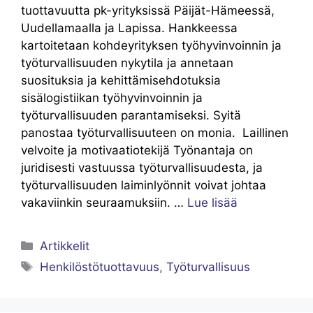
tuottavuutta pk-yrityksissä Päijät-Hämeessä,
Uudellamaalla ja Lapissa. Hankkeessa
kartoitetaan kohdeyrityksen työhyvinvoinnin ja
työturvallisuuden nykytila ja annetaan
suosituksia ja kehittämisehdotuksia
sisälogistiikan työhyvinvoinnin ja
työturvallisuuden parantamiseksi. Syitä
panostaa työturvallisuuteen on monia. Laillinen
velvoite ja motivaatiotekijä Työnantaja on
juridisesti vastuussa työturvallisuudesta, ja
työturvallisuuden laiminlyönnit voivat johtaa
vakaviinkin seuraamuksiin. …
Lue lisää
Artikkelit
Henkilöstötuottavuus
,
Työturvallisuus