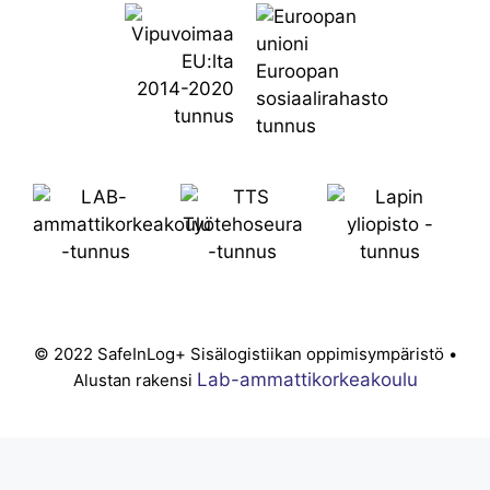
© 2022 SafeInLog+ Sisälogistiikan oppimisympäristö •
Lab-ammattikorkeakoulu
Alustan rakensi