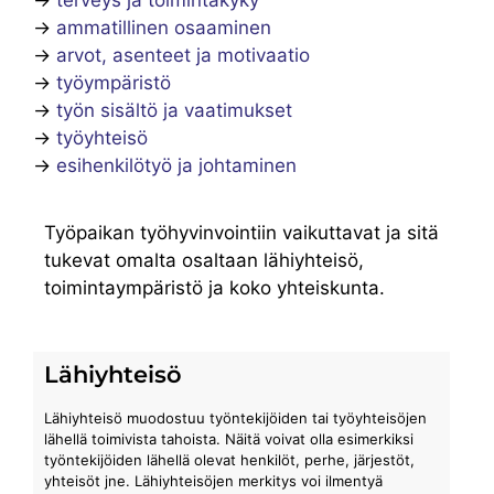
→
terveys ja toimintakyky
→
ammatillinen osaaminen
→
arvot, asenteet ja motivaatio
→
työympäristö
→
työn sisältö ja vaatimukset
→
työyhteisö
→
esihenkilötyö ja johtaminen
Työpaikan työhyvinvointiin vaikuttavat ja sitä
tukevat omalta osaltaan lähiyhteisö,
toimintaympäristö ja koko yhteiskunta.
Lähiyhteisö
Lähiyhteisö muodostuu työntekijöiden tai työyhteisöjen
lähellä toimivista tahoista. Näitä voivat olla esimerkiksi
työntekijöiden lähellä olevat henkilöt, perhe, järjestöt,
yhteisöt jne. Lähiyhteisöjen merkitys voi ilmentyä