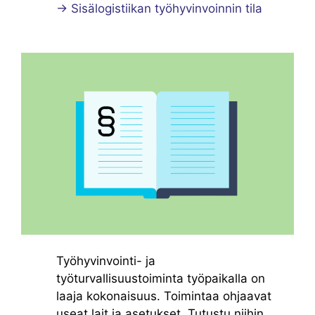
→
Sisälogistiikan työhyvinvoinnin tila
Työhyvinvointi- ja
työturvallisuustoiminta työpaikalla on
laaja kokonaisuus. Toimintaa ohjaavat
useat lait ja asetukset. Tutustu niihin