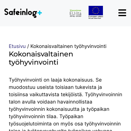
Etusivu
/
Kokonaisvaltainen työhyvinvointi
Kokonaisvaltainen
työhyvinvointi
Työhyvinvointi on laaja kokonaisuus. Se
muodostuu useista toisiaan tukevista ja
toisiinsa vaikuttavista tekijöistä. Työhyvinvoinnin
talon avulla voidaan havainnollistaa
työhyvinvoinnin kokonaisuutta ja työpaikan
työhyvinvoinnin tilaa. Työpaikan
työsuojelutoiminta on myös osa työhyvinvoinnin
taloa ja työterveyshuolto työpaikan vahvana