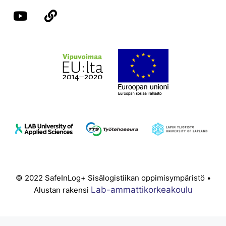
© 2022 SafeInLog+ Sisälogistiikan oppimisympäristö •
Lab-ammattikorkeakoulu
Alustan rakensi