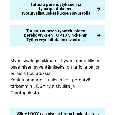
Tutustu perehdytykseen ja
työnopastukseen
Työturvallisuuskeskuksen sivustolla
Tutustu nuorten työntekijöiden
perehdytyksen TOP10 vinkkeihin
Työterveyslaitoksen sivustolla
Myös sisälogistiikkaan liittyvän ammatillisen
osaamisen syventämiseksi on tarjolla paljon
erilaisia koulutuksia.
Koulutusmahdollisuuksiin voit perehtyä
tarkemmin LOGY ry:n sivuilta ja
Opintopolusta.
Siirry LOGY ry:n sivulle Urana hankinta ja