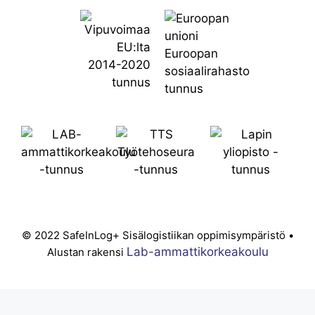
© 2022 SafeInLog+ Sisälogistiikan oppimisympäristö •
Lab-ammattikorkeakoulu
Alustan rakensi