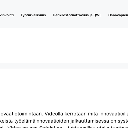
invointi
Työturvallisuus
Henkilöstötuottavuus ja QWL
Osaavapieny
vaatiotoimintaan. Videolla kerrotaan mitä innovaatioilla
skeistä työelämäinnovaatioiden jalkauttamisessa on sys