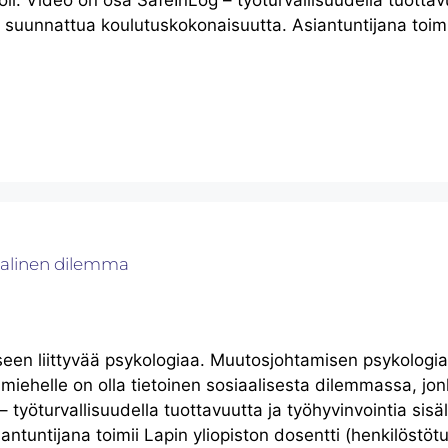
li. Video on osa SafeInLog – työturvallisuudella tuottav
e suunnattua koulutuskokonaisuutta. Asiantuntijana toimi
aalinen dilemma
seen liittyvää psykologiaa. Muutosjohtamisen psykologi
iehelle on olla tietoinen sosiaalisesta dilemmassa, jon
työturvallisuudella tuottavuutta ja työhyvinvointia sisä
ntuntijana toimii Lapin yliopiston dosentti (henkilöstöt