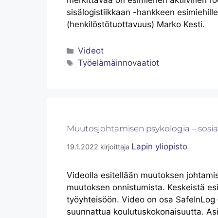
merkittävää on esimiehen aktiivinen roo
sisälogistiikkaan -hankkeen esimiehill
(henkilöstötuottavuus) Marko Kesti.
Videot
Työelämäinnovaatiot
Muutosjohtamisen psykologia – sosi
Lapin yliopisto
19.1.2022
kirjoittaja
Videolla esitellään muutoksen johtami
muutoksen onnistumista. Keskeistä esim
työyhteisöön. Video on osa SafeInLog – 
suunnattua koulutuskokonaisuutta. Asia