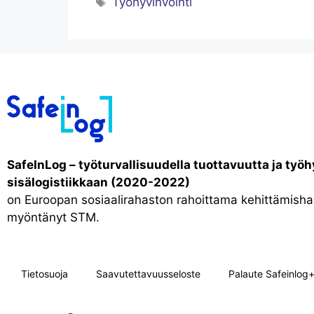
Työhyvinvointi
SafeInLog – työturvallisuudella tuottavuutta ja työh
sisälogistiikkaan (2020-2022)
on Euroopan sosiaalirahaston rahoittama kehittämishan
myöntänyt STM.
Tietosuoja
Saavutettavuusseloste
Palaute Safeinlog