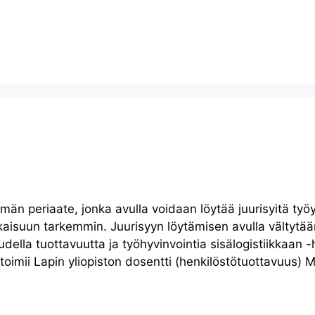
män periaate, jonka avulla voidaan löytää juurisyitä ty
isuun tarkemmin. Juurisyyn löytämisen avulla vältytää
udella tuottavuutta ja työhyvinvointia sisälogistiikkaan
oimii Lapin yliopiston dosentti (henkilöstötuottavuus) M