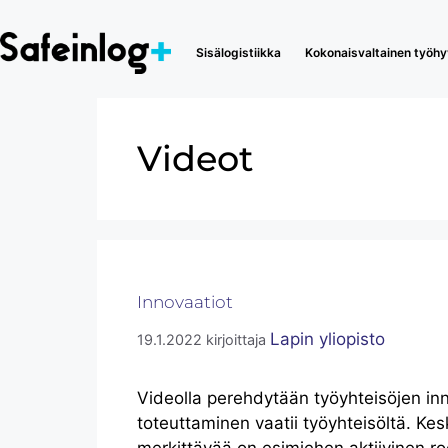
Sisälogistiikka
Kokonaisvaltainen työhyv
Videot
Innovaatiot
Lapin yliopisto
19.1.2022
kirjoittaja
Videolla perehdytään työyhteisöjen inno
toteuttaminen vaatii työyhteisöltä. Ke