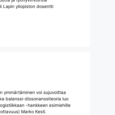
uutta ja työhyvinvointia
i Lapin yliopiston dosentti
an ymmärtäminen voi sujuvoittaa
ka balanssi-dissonanssiteoria luo
logistiikkaan -hankkeen esimiehille
uottavuus) Marko Kesti.