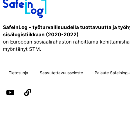
SafeInLog – työturvallisuudella tuottavuutta ja työh
sisälogistiikkaan (2020-2022)
on Euroopan sosiaalirahaston rahoittama kehittämishan
myöntänyt STM.
Tietosuoja
Saavutettavuusseloste
Palaute Safeinlog