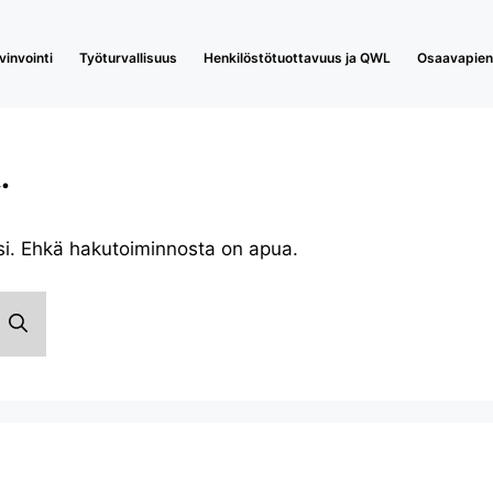
invointi
Työturvallisuus
Henkilöstötuottavuus ja QWL
Osaavapieny
.
si. Ehkä hakutoiminnosta on apua.