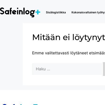
Sisälogistiikka
Kokonaisvaltainen työhyv
Mitään ei löytynyt
Emme valitettavasti löytäneet etsimää